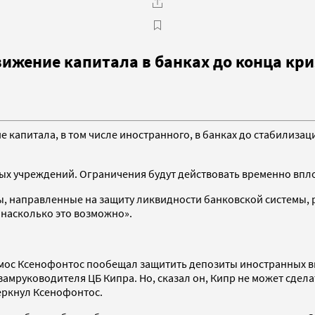
ижение капитала в банках до конца кри
капитала, в том числе иностранного, в банках до стабилизац
ых учреждений. Ограничения будут действовать временно впло
ы, направленные на защиту ликвидности банковской системы,
 насколько это возможно».
имос Ксенофонтос пообещал защитить депозиты иностранных в
л замруководителя ЦБ Кипра. Но, сказал он, Кипр не может сде
черкнул Ксенофонтос.