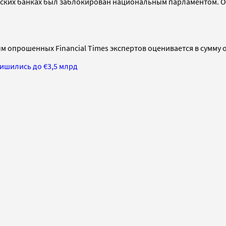
рских банках был заблокирован национальным парламентом. Он
 опрошенных Financial Times экспертов оценивается в сумму от
лишились до €3,5 млрд