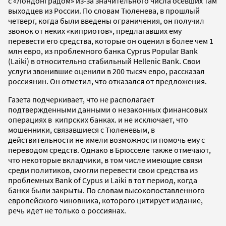
с «Лондонградом» из-за значительного числа осевших там
выходцев из России. По словам Тюленева, в прошлый
четверг, когда были введены ограничения, он получил
звонок от неких «киприотов», предлагавших ему
перевести его средства, которые он оценил в более чем 1
млн евро, из проблемного банка Cyprus Popular Bank
(Laiki) в относительно стабильный Hellenic Bank. Свои
услуги звонившие оценили в 200 тысяч евро, рассказал
россиянин. Он отметил, что отказался от предложения.
Газета подчеркивает, что не располагает
подтвержденными данными о незаконных финансовых
операциях в кипрских банках. и не исключает, что
мошенники, связавшиеся с Тюленевым, в
действительности не имели возможности помочь ему с
переводом средств. Однако в Брюсселе также отмечают,
что некоторые вкладчики, в том числе имеющие связи
среди политиков, смогли перевести свои средства из
проблемных Bank of Cypus и Laiki в тот период, когда
банки были закрыты. По словам высокопоставленного
европейского чиновника, которого цитирует издание,
речь идет не только о россиянах.