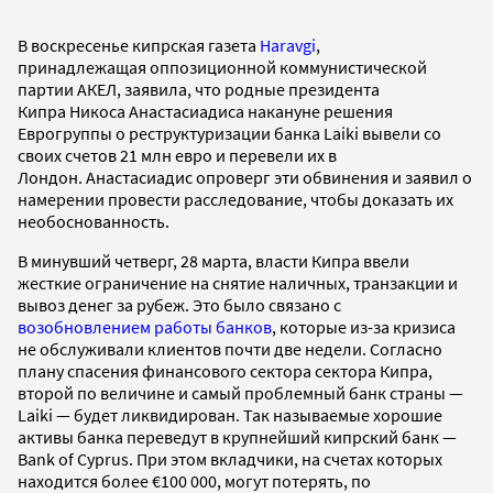
В воскресенье кипрская газета
Haravgi
,
принадлежащая оппозиционной коммунистической
партии АКЕЛ, заявила, что родные президента
Кипра Никоса Анастасиадиса накануне решения
Еврогруппы о реструктуризации банка Laiki вывели со
своих счетов 21 млн евро и перевели их в
Лондон. Анастасиадис опроверг эти обвинения и заявил о
намерении провести расследование, чтобы доказать их
необоснованность.
В минувший четверг, 28 марта, власти Кипра ввели
жесткие ограничение на снятие наличных, транзакции и
вывоз денег за рубеж. Это было связано с
возобновлением работы банков
, которые из-за кризиса
не обслуживали клиентов почти две недели. Согласно
плану спасения финансового сектора сектора Кипра,
второй по величине и самый проблемный банк страны —
Laiki — будет ликвидирован. Так называемые хорошие
активы банка переведут в крупнейший кипрский банк —
Bank of Cyprus. При этом вкладчики, на счетах которых
находится более €100 000, могут потерять, по