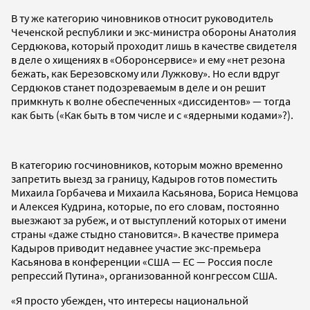
В ту же категорию чиновников относит руководитель
Чеченской республики и экс-министра обороны Анатолия
Сердюкова, который проходит лишь в качестве свидетеля
в деле о хищениях в «Оборонсервисе» и ему «нет резона
бежать, как Березовскому или Лужкову». Но если вдруг
Сердюков станет подозреваемым в деле и он решит
примкнуть к волне обеспеченных «диссидентов» — тогда
как быть («Как быть в том числе и с «ядерными кодами»?).
В категорию госчиновников, которым можно временно
запретить выезд за границу, Кадыров готов поместить
Михаила Горбачева и Михаила Касьянова, Бориса Немцова
и Алексея Кудрина, которые, по его словам, постоянно
выезжают за рубеж, и от выступлений которых от имени
страны «даже стыдно становится». В качестве примера
Кадыров приводит недавнее участие экс-премьера
Касьянова в конференции «США — ЕС — Россия после
репрессий Путина», организованной конгрессом США.
«Я просто убежден, что интересы национальной