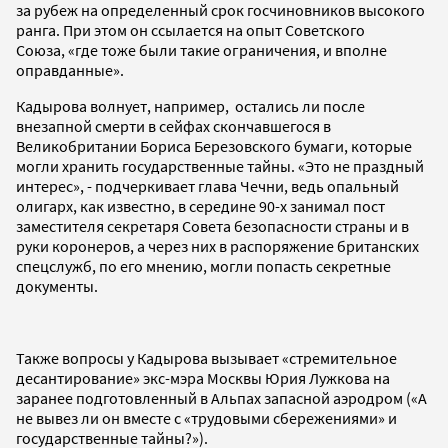
за рубеж на определенный срок госчиновников высокого
ранга. При этом он ссылается на опыт Советского
Союза, «где тоже были такие ограничения, и вполне
оправданные».
Кадырова волнует, например, остались ли после
внезапной смерти в сейфах скончавшегося в
Великобритании Бориса Березовского бумаги, которые
могли хранить государственные тайны. «Это не праздный
интерес», - подчеркивает глава Чечни, ведь опальный
олигарх, как известно, в середине 90-х занимал пост
заместителя секретаря Совета безопасности страны и в
руки коронеров, а через них в распоряжение британских
спецслужб, по его мнению, могли попасть секретные
документы.
Также вопросы у Кадырова вызывает «стремительное
десантирование» экс-мэра Москвы Юрия Лужкова на
заранее подготовленный в Альпах запасной аэродром («А
не вывез ли он вместе с «трудовыми сбережениями» и
государственные тайны?»).