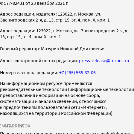
ФС77-82431 от 23 декабря 2021 г.
Адрес редакции, издателя: 123022, г. Москва, ул.
Звенигородская 2-я, д. 13, стр. 15, эт. 4, пом. X, ком. 1
Адрес редакции: 123022, г. Москва, ул. Звенигородская 2-я, д.
13, стр. 15, эт. 4, пом. X, ком. 1
Главный редактор: Мазурин Николай Дмитриевич
Адрес электронной почты редакции:
press-release@forbes.ru
Номер телефона редакции:
+7 (495) 565-32-06
На информационном ресурсе применяются
рекомендательные технологии (информационные технологии
предоставления информации на основе сбора,
систематизации и анализа сведений, относящихся
к предпочтениям пользователей сети «Интернет»,
находящихся на территории Российской Федерации)
СМИ2
SPARROW
INFOX
Перепечатка материалов и использование их в любой форме,