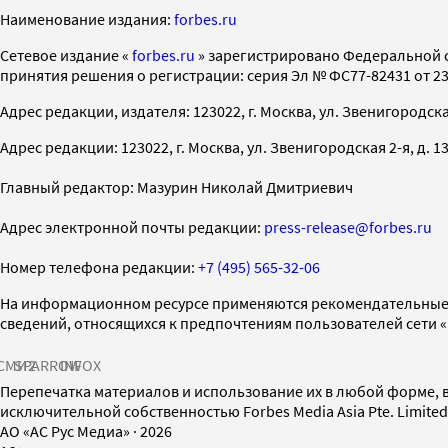
Наименование издания:
forbes.ru
Cетевое издание «
forbes.ru
» зарегистрировано Федеральной 
принятия решения о регистрации: серия Эл № ФС77-82431 от 23 
Адрес редакции, издателя: 123022, г. Москва, ул. Звенигородская 2-
Адрес редакции: 123022, г. Москва, ул. Звенигородская 2-я, д. 13, с
Главный редактор: Мазурин Николай Дмитриевич
Адрес электронной почты редакции:
press-release@forbes.ru
Номер телефона редакции:
+7 (495) 565-32-06
На информационном ресурсе применяются рекомендательные 
сведений, относящихся к предпочтениям пользователей сети 
СМИ2
SPARROW
INFOX
Перепечатка материалов и использование их в любой форме, в
исключительной собственностью Forbes Media Asia Pte. Limite
AO «АС Рус Медиа»
·
2026