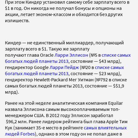
При этом Киндер установил самому себе зарплату всего в
$1 в год. Он никогда не получал бонусы и опционы на
акции, летает эконом-классом и обходится без других
излишеств.
Киндер — не единственный миллиардер, получающий
зарплату всего в $1. Такую же зарплату
получают глава Oracle
Ларри Эллисон
(№5 в
списке самых
богатых людей планеты 2013
, состояние — $43 млрд),
гендиректор Google
Ларри Пейдж
(№20 в
списке самых
богатых людей планеты 2013
, состояние — $23 млрд),
гендиректор Hewlett-Packard Мег Уитман (№792 в списке
самых богатых людей планеты 2013, состояние — $$1,9
млрд).
Ранее на этой неделе аналитическая компания Equilar
назвала Эллисона самым высокооплачиваемым топ-
менеджером США. В 2012 году Эллисон заработал
$96,2 млн. Ранее лидером рейтинга был глава Apple Тим
Кук (занимает 35-е место в рейтинге
самых влиятельных
людей Forbes
), однако в этом году он не попал даже в