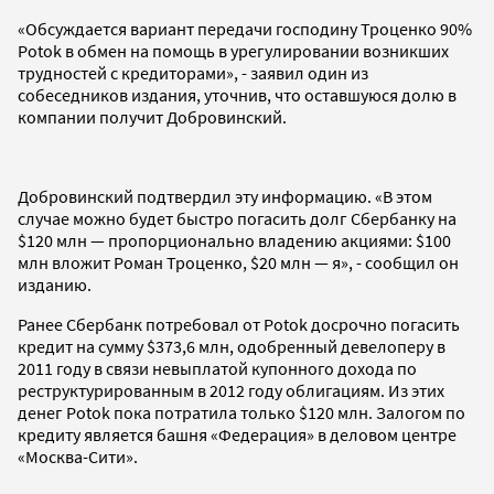
«Обсуждается вариант передачи господину Троценко 90%
Potok в обмен на помощь в урегулировании возникших
трудностей с кредиторами», - заявил один из
собеседников издания, уточнив, что оставшуюся долю в
компании получит Добровинский.
Добровинский подтвердил эту информацию. «В этом
случае можно будет быстро погасить долг Сбербанку на
$120 млн — пропорционально владению акциями: $100
млн вложит Роман Троценко, $20 млн — я», - сообщил он
изданию.
Ранее Сбербанк потребовал от Potok досрочно погасить
кредит на сумму $373,6 млн, одобренный девелоперу в
2011 году в связи невыплатой купонного дохода по
реструктурированным в 2012 году облигациям. Из этих
денег Potok пока потратила только $120 млн. Залогом по
кредиту является башня «Федерация» в деловом центре
«Москва-Сити».