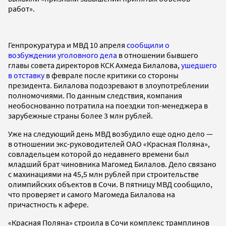
работ».
Генпрокуратура и МВД 10 апреля
сообщили о
возбуждении уголовного дела
в отношении бывшего
главы совета директоров КСК Ахмеда Билалова,
ушедшего
в отставку
в феврале после критики со стороны
президента. Билалова подозревают в злоупотреблении
полномочиями. По данным следствия, компания
необоснованно потратила на поездки топ-менеджера в
зарубежные страны более 3 млн рублей.
Уже на следующий день МВД возбудило еще одно дело —
в отношении экс-руководителей ОАО «Красная Поляна»,
совладельцем которой до недавнего времени был
младший брат чиновника Магомед Билалов. Дело связано
с махинациями на 45,5 млн рублей при строительстве
олимпийских объектов в Сочи. В пятницу МВД сообщило,
что проверяет и самого Магомеда Билалова на
причастность к афере.
«Красная Поляна» строила в Сочи комплекс трамплинов