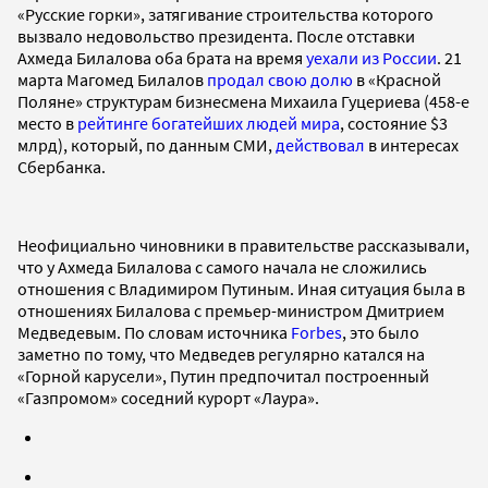
«Русские горки», затягивание строительства которого
вызвало недовольство президента. После отставки
Ахмеда Билалова оба брата на время
уехали из России
. 21
марта Магомед Билалов
продал свою долю
в «Красной
Поляне» структурам бизнесмена Михаила Гуцериева (458-е
место в
рейтинге богатейших людей мира
, состояние $3
млрд), который, по данным СМИ,
действовал
в интересах
Сбербанка.
Неофициально чиновники в правительстве рассказывали,
что у Ахмеда Билалова с самого начала не сложились
отношения с Владимиром Путиным. Иная ситуация была в
отношениях Билалова с премьер-министром Дмитрием
Медведевым. По словам источника
Forbes
, это было
заметно по тому, что Медведев регулярно катался на
«Горной карусели», Путин предпочитал построенный
«Газпромом» соседний курорт «Лаура».