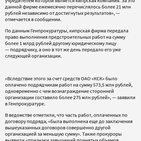
учредителем которой является кипрская компания. За это
данной фирме ежемесячно перечислялось более 21 млн
рублей независимо от достигнутых результатов», —
отмечается в сообщении.
По данным Генпрокуратуры, кипрская фирма передала
право выполнения предстроительных работ на сумму
более 1 млрд рублей другому юридическому лицу
— подрядчику, а оно в тот же день передало его уже
следующей организации.
«Вследствие этого за счет средств ОАО «КСК» было
оплачено подрядчикам работ на сумму 573,5 млн рублей,
одновременно с чем вознаграждение сторонней
организации составило более 275 млн рублей», — заявили
в Генпрокуратуре.
В ведомстве отметили, что часть работ, оплаченных по
договору подряда, «была выполнена еще до заключения
вышеуказанных договоров совершенно другой
организацией за меньшую сумму». Также прокуроры
выявили «признаки завышений принятых объемов