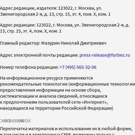
Адрес редакции, издателя: 123022, г. Москва, ул.
Звенигородская 2-я, д. 13, стр. 15, эт. 4, пом. X, ком. 1
Адрес редакции: 123022, г. Москва, ул. Звенигородская 2-я, д.
13, стр. 15, эт. 4, пом. X, ком. 1
Главный редактор: Мазурин Николай Дмитриевич
Адрес электронной почты редакции:
press-release@forbes.ru
Номер телефона редакции:
+7 (495) 565-32-06
На информационном ресурсе применяются
рекомендательные технологии (информационные технологии
предоставления информации на основе сбора,
систематизации и анализа сведений, относящихся
к предпочтениям пользователей сети «Интернет»,
находящихся на территории Российской Федерации)
СМИ2
SPARROW
INFOX
Перепечатка материалов и использование их в любой форме,
в том числе и в электронных СМИ, возможны только с