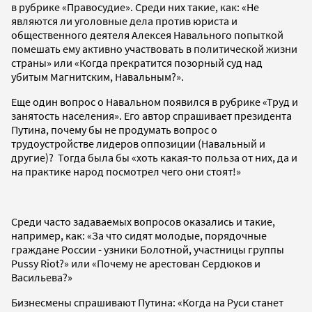
в рубрике «Правосудие». Среди них такие, как: «Не
являются ли уголовные дела против юриста и
общественного деятеля Алексея Навального попыткой
помешать ему активно участвовать в политической жизни
страны» или «Когда прекратится позорный суд над
убитым Магнитским, Навальным?».
Еще один вопрос о Навальном появился в рубрике «Труд и
занятость населения». Его автор спрашивает президента
Путина, почему бы не продумать вопрос о
трудоустройстве лидеров оппозиции (Навальный и
другие)? Тогда была бы «хоть какая-то польза от них, да и
на практике народ посмотрел чего они стоят!»
Среди часто задаваемых вопросов оказались и такие,
например, как: «За что сидят молодые, порядочные
граждане России - узники Болотной, участницы группы
Pussy Riot?» или «Почему не арестован Сердюков и
Васильева?»
Бизнесмены спрашивают Путина: «Когда на Руси станет