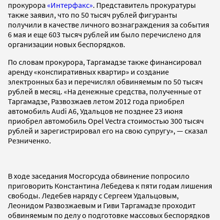
прокурора
«Интерфакс»
. Представитель прокуратуры
также заявил, что по 50 тысяч рублей фигуранты
получили в качестве личного вознаграждения за события
6 мая и еще 603 тысяч рублей им было перечислено для
организации новых беспорядков.
По словам прокурора, Таргамадзе также финансировал
аренду «конспиративных квартир» и создание
электронных баз и перечислял обвиняемым по 50 тысяч
рублей в месяц. «На денежные средства, полученные от
Таргамадзе, Развозжаев летом 2012 года приобрел
автомобиль Audi A6, Удальцов не позднее 23 июня
приобрел автомобиль Opel Vectra стоимостью 300 тысяч
рублей и зарегистрировал его на свою супругу», — сказал
Резниченко.
В ходе заседания Мосгорсуда обвинение попросило
приговорить Константина Лебедева к пяти годам лишения
свободы. Ледебев наряду с Сергеем Удальцовым,
Леонидом Развозжаевым и Гиви Таргамадзе проходит
обвиняемым по делу о подготовке массовых беспорядков