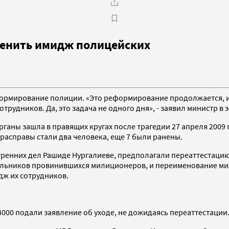
енить имидж полицейских
рмирование полиции. «Это реформирование продолжается, и 
рудников. Да, это задача не одного дня», - заявил министр в
аны зашла в правящих кругах после трагедии 27 апреля 2009 
расправы стали два человека, еще 7 были ранены.
тренних дел Рашиде Нургалиеве, предполагали переаттестацию
льников провинившихся милиционеров, и переименование мил
дж их сотрудников.
4000 подали заявление об уходе, не дожидаясь переаттестации