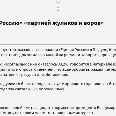
Россию» «партией жуликов и воров»
депутатов оказалось во фракции «Единая Россия» в Госдуме, б
газета «Ведомости» со ссылкой на результаты опроса, проведе
 несогласных с ним оказалось 33,2%, говорится в материале и
вуют итоги опроса. С мнением, что единороссы выражают инте
истративные ресурсы для обогащения.
 думают о благе народа (в августе прошлого года таковых был
 года так считали 33% опрошенных).
ь число людей, считающих, что окружение президента Владимир
к Путину на первом месте - материальные интересы.