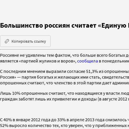
Большинство россиян считает «Единую 
Копировать ссылку
Россияне не удивлены тем фактом, что больше всего богатых 
является «партией жуликов и воров»,
сообщила
в понедельник 
С последним мнением выразили согласие 51,3% из опрошенных,
Россия» — партия богатых и желающих ими стать, свидетельст
опрошенных считают, что членство в этой партии дает админ
Лишь 10% опрошенных считают, что находящиеся у власти люди
граждан заботят лишь их привилегии и доходы (в августе 2012
С 40% в январе 2012 года до 33% в апреле 2013 года снизилос
52% выросло количество тех, кто уверен, что у приближенных 