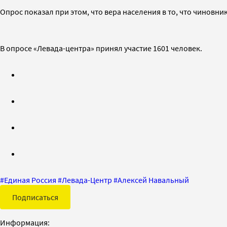
Опрос показал при этом, что вера населения в то, что чиновни
В опросе «Левада-центра» принял участие 1601 человек.
#
Единая Россия
#
Левада-Центр
#
Алексей Навальный
Подписаться
Информация: