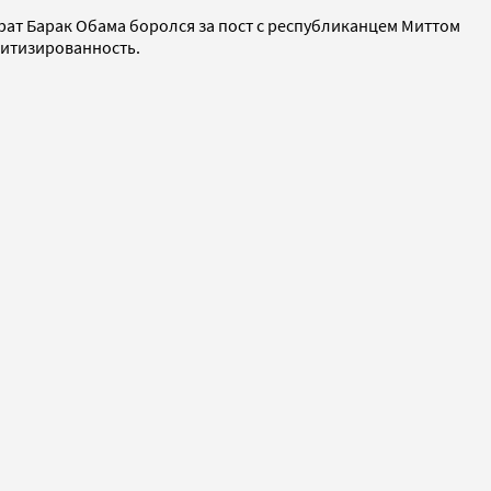
ат Барак Обама боролся за пост с республиканцем Миттом
литизированность.