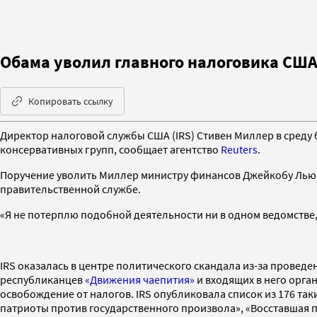
Обама уволил главного налоговика США
Копировать ссылку
Директор налоговой службы США (IRS) Стивен Миллер в среду
консервативных групп, сообщает агентство
Reuters
.
Поручение уволить Миллер министру финансов Джейкобу Лью да
правительственной службе.
«Я не потерплю подобной деятельности ни в одном ведомстве, 
IRS оказалась в центре политического скандала из-за пров
республиканцев
«Движения чаепития»
и входящих в него орга
освобождение от налогов. IRS опубликовала список из 176 так
патриоты против государственного произвола», «Восставшая п