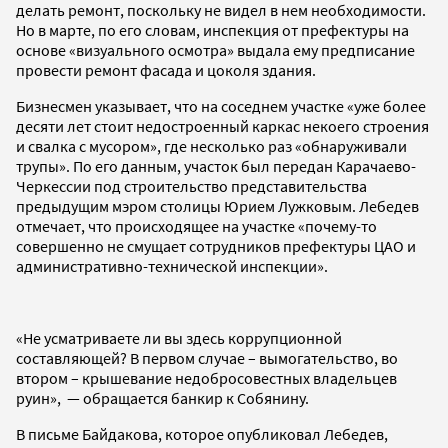
делать ремонт, поскольку не видел в нем необходимости.
Но в марте, по его словам, инспекция от префектуры на
основе «визуального осмотра» выдала ему предписание
провести ремонт фасада и цоколя здания.
Бизнесмен указывает, что на соседнем участке «уже более
десяти лет стоит недостроенный каркас некоего строения
и свалка с мусором», где несколько раз «обнаруживали
трупы». По его данным, участок был передан Карачаево-
Черкессии под строительство представительства
предыдущим мэром столицы Юрием Лужковым. Лебедев
отмечает, что происходящее на участке «почему-то
совершенно не смущает сотрудников префектуры ЦАО и
административно-технической инспекции».
«Не усматриваете ли вы здесь коррупционной
составляющей? В первом случае – вымогательство, во
втором – крышевание недобросовестных владельцев
руин», — обращается банкир к Собянину.
В письме Байдакова, которое опубликовал Лебедев,