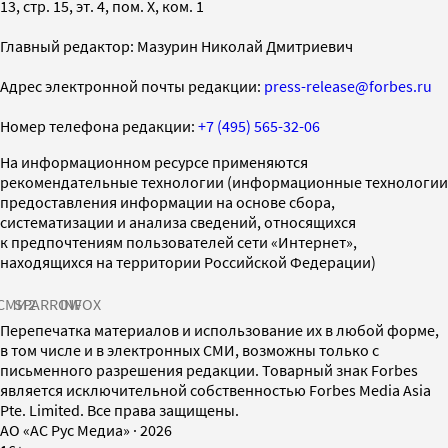
13, стр. 15, эт. 4, пом. X, ком. 1
Главный редактор: Мазурин Николай Дмитриевич
Адрес электронной почты редакции:
press-release@forbes.ru
Номер телефона редакции:
+7 (495) 565-32-06
На информационном ресурсе применяются
рекомендательные технологии (информационные технологии
предоставления информации на основе сбора,
систематизации и анализа сведений, относящихся
к предпочтениям пользователей сети «Интернет»,
находящихся на территории Российской Федерации)
СМИ2
SPARROW
INFOX
Перепечатка материалов и использование их в любой форме,
в том числе и в электронных СМИ, возможны только с
письменного разрешения редакции. Товарный знак Forbes
является исключительной собственностью Forbes Media Asia
Pte. Limited. Все права защищены.
AO «АС Рус Медиа»
·
2026