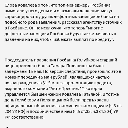
Слова Ковалева о том, что топ-менеджеры Росбанка
вымогали у него деньги и оказывали давление, могут
спровоцировать других дефолтных заемщиков банка на
подобного рода заявления, рассказал агентству источник
в Росбанке. Он не исключил, что теперь "многие
дефолтные заемщики Росбанка будут также заявлять о
давлении на них, чтобы избежать выплат по кредиту".
Председатель правления Росбанка Голубков и старший
вице-президент банка Тамара Поляницына была
задержаны 15 мая. По версии следствия, произошло это в
момент передачи 5 млн рублей, являющихся частью
вознаграждения в $1,5 млн за пролонгацию кредита,
выданного компании "Авто-Престиж 1", которая
управляется бывшей женой Ковалева Татьяной. В тот же
день Голубкову и Поляницыной были предъявлены
официальные обвинения в коммерческом подкупе (ч.3 ст.
204 УК РФ) и пособничестве в нем (ч.5 ст.33, ч.3 ст.204) УК
РФ соответственно.