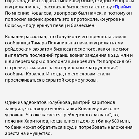
сидел. «Адвокат задавал мне каверзные, ехидные вопросы
и угрожал мне», - рассказал бизнесмен агентству
«Прайм»
.
По мнению Ковалева, в вопросах был намек, и поэтому он
попросил зафиксировать это в протоколе. «Я угроз не
боюсь», - подчеркнул певец и бизнесмен.
Ковалев рассказал, что Голубков и его предполагаемая
сообщница Тамара Поляницына начали угрожать ему
рейдерским захватом бизнеса после того, как он не смог
выплатить последний транш вознаграждения в $1,5 млн и
шли переговоры о пролонгации кредита "Я попросил об
отсрочке, ссылаясь на материальные затруднения", -
сообщил Ковалев. И тогда, по его словам, стали
прослеживаться в скрытой форме угрозы.
Один из адвокатов Голубкова Дмитрий Харитонов
заверил, что в ходе очной ставки Ковалеву никто не
угрожал. Что же касается "рейдерского захвата", то,
пояснил Харитонов, когда клиент должен банку $80 млн,
то банк может обратиться в суд и потребовать наложения
ареста на имущество.