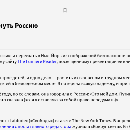
нуть Россию
ссию и переехать в Нью-Йорк из соображений безопасности вс
му сайту
The Lumiere Reader
, посвященному презентации ее кн
ня трое детей, и одно дело — растить их в опасном и трудном мес
 детей в безнадежном месте. Я потеряла всякую надежду, и при
году, по ее словам, она говорила о России: «Это мой дом, Путин
то сказала (хотя я оставляю за собой право передумать)».
ог «Latitude» («Свободы») в газете The New York Times. В апрел
ьнения с поста главного редактора
журнала «Вокруг света». В 