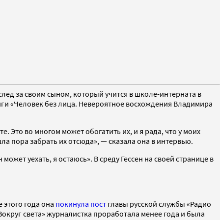
лед за своим сыном, который учится в школе-интерната в
иги «Человек без лица. Невероятное восхождения Владимира
те. Это во многом может обогатить их, и я рада, что у моих
шла пора забрать их отсюда», — сказала она в интервью.
 может уехать, я остаюсь». В среду Гессен на своей странице в
е этого года она
покинула пост
главы русской службы «Радио
«Вокруг света» журналистка проработала менее года и была