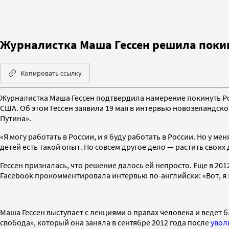
Журналистка Маша Гессен решила поки
Копировать ссылку
Журналистка Маша Гессен подтвердила намерение покинуть Ро
США. Об этом Гессен заявила 19 мая в интервью новозеландско
Путина».
«Я могу работать в России, и я буду работать в России. Но у ме
детей есть такой опыт. Но совсем другое дело — растить своих
Гессен призналась, что решение далось ей непросто. Еще в 2012 
Facebook прокомментировала интервью по-английски: «Вот, я э
Маша Гессен выступает с лекциями о правах человека и ведет бл
свобода», который она заняла в сентябре 2012 года после
увол