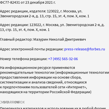
ФС77-82431 от 23 декабря 2021 г.
Адрес редакции, издателя: 123022, г. Москва, ул.
Звенигородская 2-я, д. 13, стр. 15, эт. 4, пом. X, ком. 1
Адрес редакции: 123022, г. Москва, ул. Звенигородская 2-я, д.
13, стр. 15, эт. 4, пом. X, ком. 1
Главный редактор: Мазурин Николай Дмитриевич
Адрес электронной почты редакции:
press-release@forbes.ru
Номер телефона редакции:
+7 (495) 565-32-06
На информационном ресурсе применяются
рекомендательные технологии (информационные технологии
предоставления информации на основе сбора,
систематизации и анализа сведений, относящихся
к предпочтениям пользователей сети «Интернет»,
находящихся на территории Российской Федерации)
СМИ2
SPARROW
INFOX
Перепечатка материалов и использование их в любой форме,