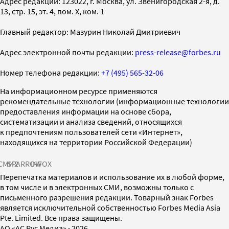
Адрес редакции: 123022, г. Москва, ул. Звенигородская 2-я, д.
13, стр. 15, эт. 4, пом. X, ком. 1
Главный редактор: Мазурин Николай Дмитриевич
Адрес электронной почты редакции:
press-release@forbes.ru
Номер телефона редакции:
+7 (495) 565-32-06
На информационном ресурсе применяются
рекомендательные технологии (информационные технологии
предоставления информации на основе сбора,
систематизации и анализа сведений, относящихся
к предпочтениям пользователей сети «Интернет»,
находящихся на территории Российской Федерации)
СМИ2
SPARROW
INFOX
Перепечатка материалов и использование их в любой форме,
в том числе и в электронных СМИ, возможны только с
письменного разрешения редакции. Товарный знак Forbes
является исключительной собственностью Forbes Media Asia
Pte. Limited. Все права защищены.
AO «АС Рус Медиа»
·
2026