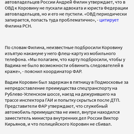
автовладельцев России Андрей Филин утверждает, что в
ОВД к Коровину не пускали адвоката и юриста Федерации
автовладельцев, но и его не пустили. «ОВД периодически
запирается, попасть туда проблематично», -
цитирует
Филина РСН.
По словам Филина, неизвестные подбросили Коровину
изъятую накануне у него флеш-карту из мобильного
телефона. «Мы полагаем, что карту подбросили, чтобы у
Вадима не было возможности обвинить следователей в
краже», - пояснил координатор ФАР.
Вадим Коровин был задержан в пятницу в Подмосковье за
непредоставление преимущества спецтранспорту на
Рублево-Успенском шоссе, наезд на дежурившего на
трассе инспектора ГАИ и попытку скрыться после ДТП.
Представители ФАР утверждают, что служебный
автомобиль преимущества не имел, внутри находился
заместитель министра внутренних дел России Виктор
Кирьянов, и что полицейского Коровин не сбивал.