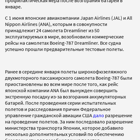
профилактическая мера после возгорания батарей в
январе.
С 1 июня японские авиакомпании Japan Airlines (JAL) и All
Nippon Airlines (ANA), которым в совокупности
принадлежит 24 самолета Dreamliner из 50
эксплуатируемых в мире, возобновили коммерческие
рейсы на самолетах Boeing-787 Dreamliner. Все судна
успешно прошли предварительные тестовые полеты.
Ранее в середине января полеты широкофюзеляжного
двухмоторного пассажирского самолета Boeing-787 были
приостановлены во всем мире после того, как рейс
японской компании ANA был вынужден совершить
экстренную посадку из-за возгорания аккумуляторных
батарей. После проведения серии испытательных
полетов и расследования причин Федеральное
управление гражданской авиации США
дало
разрешение
на проведение полетов. За ним последовало разрешение
министерства транспорта Японии, которое добавило
несколько дополнительных условий по обеспечению