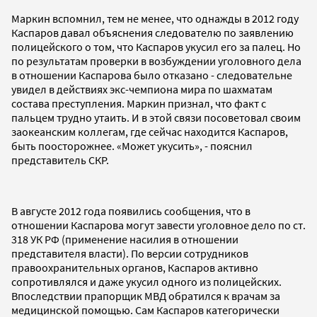
Маркин вспомнил, тем не менее, что однажды в 2012 году
Каспаров давал объяснения следователю по заявлению
полицейского о том, что Каспаров укусил его за палец. Но
по результатам проверки в возбуждении уголовного дела
в отношении Каспарова было отказано - следовательне
увидел в действиях экс-чемпиона мира по шахматам
состава преступления. Маркин признал, что факт с
пальцем трудно утаить. И в этой связи посоветовал своим
заокеанским коллегам, где сейчас находится Каспаров,
быть поосторожнее. «Может укусить», - пояснил
представитель СКР.
В августе 2012 года появились сообщения, что в
отношении Каспарова могут завести уголовное дело по ст.
318 УК РФ (применение насилия в отношении
представителя власти). По версии сотрудников
правоохранительных органов, Каспаров активно
сопротивлялся и даже укусил одного из полицейских.
Впоследствии прапорщик МВД обратился к врачам за
медицинской помощью. Сам Каспаров категорически