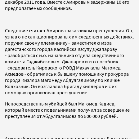
декабре 2011 года. Вместе с Амировым задержаны 10 его
предполагаемых сообщников.
Следствие считает Амирова заказчиком преступления. Он,
узнав о не санкционированых им следственных действиях,
поручил своему племяннику - заместителю мэра
дагестанского города Каспийска Юсупу Джапарову
- разобраться с и.о. начальника отдела следственного
комитета Гаджибековым. Джапаров и его пособник
- следователь Кировского РОВД Махачкалы Магомед
Ахмедов - обратились к бывшему помощнику прокурора
города Кизляра Магомеду Абдулгалимову по кличке
Колхозник. Он возглавлял бригаду киллеров и с их
помощью организовал преступление.
Непосредственным убийцей был Магомед Кадиев,
который вместе с подельниками получил за совершение
преступления от Абдулгалимова по 500 000 рублей.
Амиров бессменно занимал пост мэр столицы Дагестана с