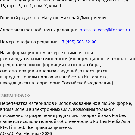
13, стр. 15, эт. 4, пом. X, ком. 1
Главный редактор: Мазурин Николай Дмитриевич
Адрес электронной почты редакции:
press-release@forbes.ru
Номер телефона редакции:
+7 (495) 565-32-06
На информационном ресурсе применяются
рекомендательные технологии (информационные технологии
предоставления информации на основе сбора,
систематизации и анализа сведений, относящихся
к предпочтениям пользователей сети «Интернет»,
находящихся на территории Российской Федерации)
СМИ2
SPARROW
INFOX
Перепечатка материалов и использование их в любой форме,
в том числе и в электронных СМИ, возможны только с
письменного разрешения редакции. Товарный знак Forbes
является исключительной собственностью Forbes Media Asia
Pte. Limited. Все права защищены.
AO «АС Рус Медиа»
·
2026