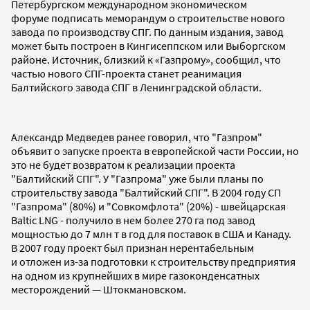
Петербургском международном экономическом
форуме подписать меморандум о строительстве нового
завода по производству СПГ. По данным издания, завод
может быть построен в Кингисеппском или Выборгском
районе. Источник, близкий к «Газпрому», сообщил, что
частью нового СПГ-проекта станет реанимация
Балтийского завода СПГ в Ленинградской области.
Александр Медведев ранее говорил, что "Газпром"
объявит о запуске проекта в европейской части России, но
это не будет возвратом к реализации проекта
"Балтийский СПГ". У "Газпрома" уже были планы по
строительству завода "Балтийский СПГ". В 2004 году СП
"Газпрома" (80%) и "Совкомфлота" (20%) - швейцарская
Baltic LNG - получило в нем более 270 га под завод
мощностью до 7 млн т в год для поставок в США и Канаду.
В 2007 году проект был признан нерентабельным
и отложен из-за подготовки к строительству предприятия
на одном из крупнейших в мире газоконденсатных
месторождений — Штокмановском.