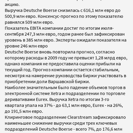
акцию.
Выручка Deutsche Boerse снизилась с 616,1 млн евро до
500,9 млн евро. Консенсус-прогноз по этому показателю
равнялся 509 млн евро.
Показатель EBITA компании достиг по итогам июля-
сентября 247,3 млн евро, годом ранее был зафиксирован
уровень в 385 млн евро. Эксперты ожидали показателя на
уровне 246 млн евро
Deutsche Boerse вновь повторила прогноз, согласно
которому расходы в 2009 году не превысят 1,28 млрд евро,
однако компания не предоставила оценки прибыли на
текущий год. Прогноз компании остается стабильным,
несмотря на намерение руководства биржи участвовать в
приобретении доли Варшавской биржи.
Наиболее значительным было падение объемов торгов в
электронной системе Xetra и подразделении по торговле
деривативами Eurex. Выручка Xetra по итогам 3-го
квартала упала на 37% - до 63,1 млн евро, Eurex - на 26%,
до 191,5 млн евро.
Клиринговое подразделение Clearstream зафиксировало
наименьшее снижение выручки среди трех ключевых
подразделений Deutsche Boerse - всего 7%, до 176,6 млн