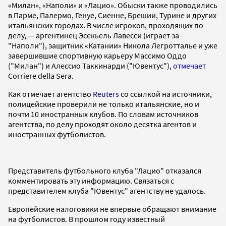
«Милан», «Наполи» и «Лацио». Обыски также проводились
в Парме, Палермо, Генуе, Сиенне, Брешии, Турине и других
итальянских городах. В числе игроков, проходящих по
делу, — аргентинец Эсекьель Лавесси (играет за
"Наполи"), защитник «Катании» Никола Легротталье и уже
завершившие спортивную карьеру Массимо Оддо
("Милан") и Алессио Таккинарди ("Ювентус"),
отмечает
Corriere della Sera.
Как отмечает агентство
Reuters
со ссылкой на источники,
полицейские проверили не только итальянские, но и
почти 10 иностранных клубов. По словам источников
агентства, по делу проходят около десятка агентов и
иностранных футболистов.
Представитель футбольного клуба "Лацио" отказался
комментировать эту информацию. Связаться с
представителем клуба "Ювентус" агентству не удалось.
Европейские налоговики не впервые обращают внимание
на футболистов. В прошлом году известный