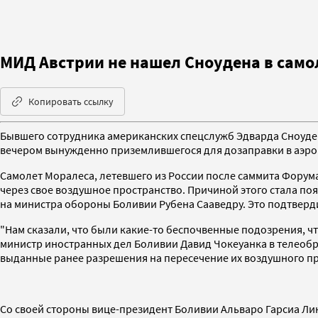
МИД Австрии не нашел Сноудена в само
Копировать ссылку
Бывшего сотрудника американских спецслужб Эдварда Сноуден
вечером вынужденно приземлившегося для дозаправки в аэро
Самолет Моралеса, летевшего из России после саммита Форума 
через свое воздушное пространство. Причиной этого стала по
на министра обороны Боливии Рубена Сааведру. Это подтверд
"Нам сказали, что были какие-то беспочвенные подозрения, что
министр иностранных дел Боливии Давид Чокеуанка в телеобр
выданные ранее разрешения на пересечение их воздушного пр
Со своей стороны вице-президент Боливии Альваро Гарсиа Лин