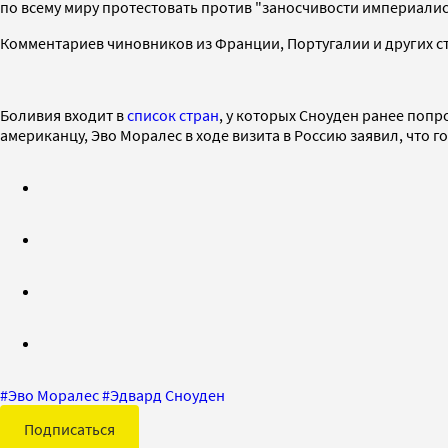
по всему миру протестовать против "заносчивости империали
Комментариев чиновников из Франции, Португалии и других ст
Боливия входит в
список стран
, у которых Сноуден ранее попр
американцу, Эво Моралес в ходе визита в Россию заявил, что г
#
Эво Моралес
#
Эдвард Сноуден
Подписаться