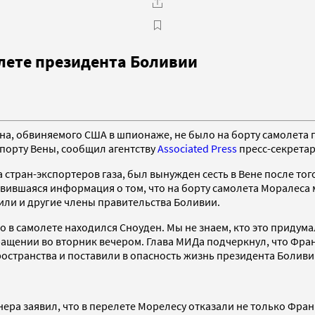
лете президента Боливии
а, обвиняемого США в шпионаже, не было на борту самолета 
порту Вены, сообщил агентству
Associated Press
пресс-секретар
стран-экспортеров газа, был вынужден сесть в Вене после тог
явившаяся информация о том, что на борту самолета Моралеса
или и другие члены правительства Боливии.
 в самолете находился Сноуден. Мы не знаем, кто это придумал
ащении во вторник вечером. Глава МИДа подчеркнул, что Фран
остранства и поставили в опасность жизнь президента Боливи
ера заявил, что в перелете Морелесу отказали не только Фран