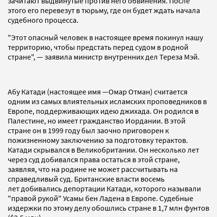
зачитают выдвинутые против него обвинения. После
этого его перевезут в тюрьму, где он будет ждать начала
судебного процесса.
"Этот опасный человек в настоящее время покинул нашу
территорию, чтобы предстать перед судом в родной
стране", — заявила министр внутренних дел Тереза ​​Мэй.
Абу Катади (настоящее имя —Омар Отман) считается
одним из самых влиятельных исламских проповедников в
Европе, поддерживающих идею джихада. Он родился в
Палестине, но имеет гражданство Иордании. В этой
стране он в 1999 году был заочно приговорен к
пожизненному заключению за подготовку терактов.
Катади скрывался в Великобритании. Он несколько лет
через суд добивался права остаться в этой стране,
заявляя, что на родине не может рассчитывать на
справедливый суд. Британские власти восемь
лет добивались депортации Катади, которого называли
"правой рукой" Усамы бен Ладена в Европе. Судебные
издержки по этому делу обошлись стране в 1,7 млн фунтов