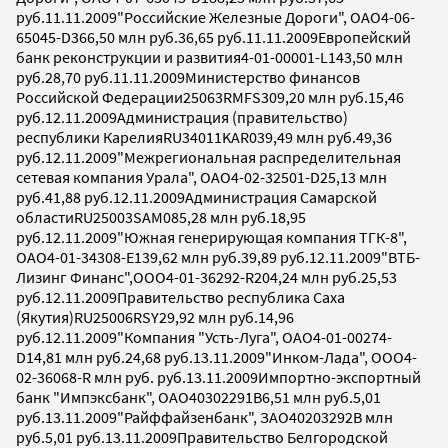
руб.11.11.2009"Российские Железные Дороги", ОАО4-06-
65045-D366,50 млн руб.36,65 руб.11.11.2009Европейский
банк реконструкции и развития4-01-00001-L143,50 млн
руб.28,70 руб.11.11.2009Министерство финансов
Российской Федерации25063RMFS309,20 млн руб.15,46
руб.12.11.2009Администрация (правительство)
республики КарелияRU34011KAR039,49 млн руб.49,36
руб.12.11.2009"Межрегиональная распределительная
сетевая компания Урала", ОАО4-02-32501-D25,13 млн
руб.41,88 руб.12.11.2009Администрация Самарской
областиRU25003SAM085,28 млн руб.18,95
руб.12.11.2009"Южная генерирующая компания ТГК-8",
ОАО4-01-34308-E139,62 млн руб.39,89 руб.12.11.2009"ВТБ-
Лизинг Финанс",ООО4-01-36292-R204,24 млн руб.25,53
руб.12.11.2009Правительство республика Саха
(Якутия)RU25006RSY29,92 млн руб.14,96
руб.12.11.2009"Компания "Усть-Луга", ОАО4-01-00274-
D14,81 млн руб.24,68 руб.13.11.2009"Инком-Лада", ООО4-
02-36068-R млн руб. руб.13.11.2009Импортно-экспортный
банк "Импэксбанк", ОАО40302291B6,51 млн руб.5,01
руб.13.11.2009"Райффайзенбанк", ЗАО40203292B млн
руб.5,01 руб.13.11.2009Правительство Белгородской