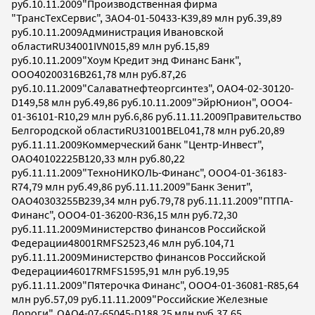
руб.10.11.2009"Производственная фирма
"ТрансТехСервис", ЗАО4-01-50433-K39,89 млн руб.39,89
руб.10.11.2009Администрация Ивановской
областиRU34001IVN015,89 млн руб.15,89
руб.10.11.2009"Хоум Кредит энд Финанс Банк",
ООО40200316B261,78 млн руб.87,26
руб.10.11.2009"Салаватнефтеоргсинтез", ОАО4-02-30120-
D149,58 млн руб.49,86 руб.10.11.2009"ЭйрЮнион", ООО4-
01-36101-R10,29 млн руб.6,86 руб.11.11.2009Правительство
Белгородской областиRU31001BEL041,78 млн руб.20,89
руб.11.11.2009Коммерческий банк "Центр-Инвест",
ОАО40102225B120,33 млн руб.80,22
руб.11.11.2009"ТехноНИКОЛЬ-Финанс", ООО4-01-36183-
R74,79 млн руб.49,86 руб.11.11.2009"Банк Зенит",
ОАО40303255B239,34 млн руб.79,78 руб.11.11.2009"ПТПА-
Финанс", ООО4-01-36200-R36,15 млн руб.72,30
руб.11.11.2009Министерство финансов Российской
Федерации48001RMFS2523,46 млн руб.104,71
руб.11.11.2009Министерство финансов Российской
Федерации46017RMFS1595,91 млн руб.19,95
руб.11.11.2009"Пятерочка Финанс", ООО4-01-36081-R85,64
млн руб.57,09 руб.11.11.2009"Российские Железные
Дороги", ОАО4-07-65045-D188,25 млн руб.37,65