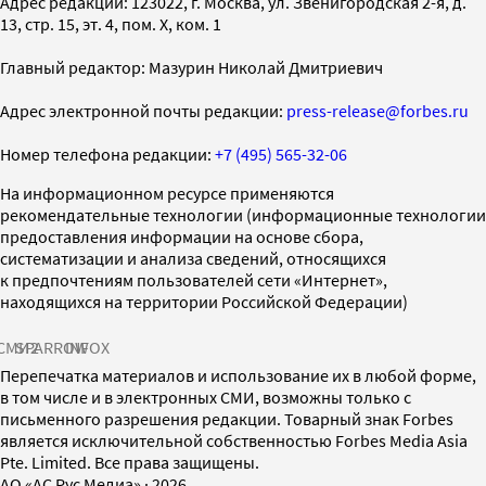
Адрес редакции: 123022, г. Москва, ул. Звенигородская 2-я, д.
13, стр. 15, эт. 4, пом. X, ком. 1
Главный редактор: Мазурин Николай Дмитриевич
Адрес электронной почты редакции:
press-release@forbes.ru
Номер телефона редакции:
+7 (495) 565-32-06
На информационном ресурсе применяются
рекомендательные технологии (информационные технологии
предоставления информации на основе сбора,
систематизации и анализа сведений, относящихся
к предпочтениям пользователей сети «Интернет»,
находящихся на территории Российской Федерации)
СМИ2
SPARROW
INFOX
Перепечатка материалов и использование их в любой форме,
в том числе и в электронных СМИ, возможны только с
письменного разрешения редакции. Товарный знак Forbes
является исключительной собственностью Forbes Media Asia
Pte. Limited. Все права защищены.
AO «АС Рус Медиа»
·
2026