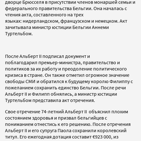
дворце Брюсселя в присутствии членов монаршей семьи и
федерального правительства Бельгии. Она началась с
чтения акта, составленного на трех
языках: нидерландском, французском и немецком. Акт
зачитывала министр юстиции Бельгии Аннеми
Туртельбом.
После Альберт II подписал документ и
поблагодарил премьер-министра, правительство и
политиков за их работу и преодоление политического
кризиса в стране. Он также отметил огромное значение
свободы СМИ и обратился к будущему королю Филиппу с
пожеланием сохранить единство Бельгии. После речи
Альберт II и Филипп обнялись, а министр юстиции
Туртельбом представила акт отречения.
Свое отречение 74-летний Альберт II объяснил плохим
состоянием здоровья и призвал бельгийцев с
пониманием отнестись к его решению. После отречения
Альберт II и его супруга Паола сохранили королевский
титул. Его ежегодная дотация составит €923 000, из