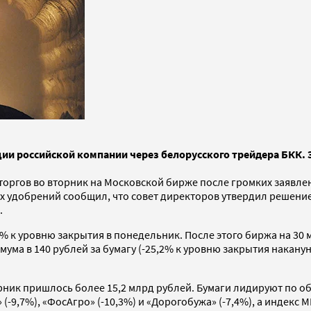
и российской компании через белорусского трейдера БКК. Э
торгов во вторник на Московской бирже после громких заявле
х удобрений сообщил, что совет директоров утвердил решени
.
20% к уровню закрытия в понедельник. После этого биржа на 30
а в 140 рублей за бумагу (-25,2% к уровню закрытия накануне
рник пришлось более 15,2 млрд рублей. Бумаги лидируют по о
-9,7%), «ФосАгро» (-10,3%) и «Дорогобужа» (-7,4%), а индекс 