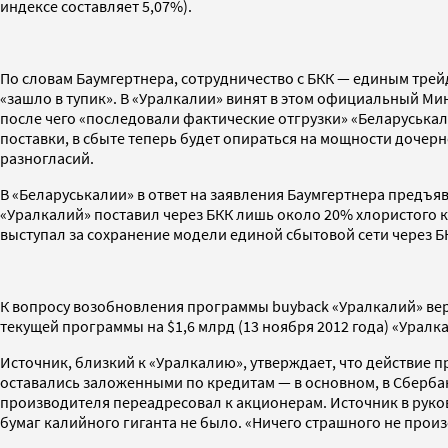
индексе составляет 5,07%).
По словам Баумгертнера, сотрудничество с БКК — единым трей
«зашло в тупик». В «Уралкалии» винят в этом официальный Ми
после чего «последовали фактические отгрузки» «Беларуська
поставки, в сбыте теперь будет опираться на мощности дочерн
разногласий.
В «Беларуськалии» в ответ на заявления Баумгертнера предъя
«Уралкалий» поставил через БКК лишь около 20% хлористого к
выступал за сохранение модели единой сбытовой сети через Б
К вопросу возобновления программы buyback «Уралкалий» верн
текущей программы на $1,6 млрд (13 ноября 2012 года) «Уралк
Источник, близкий к «Уралкалию», утверждает, что действие
оставались заложенными по кредитам — в основном, в Сбербанке
производителя переадресовал к акционерам. Источник в руков
бумаг калийного гиганта не было. «Ничего страшного не прои