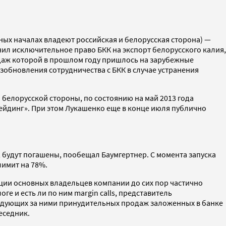
ных началах владеют российская и белорусская сторона) —
нил исключительное право БКК на экспорт белорусского калия,
одаж которой в прошлом году пришлось на зарубежные
зобновления сотрудничества с БКК в случае устранения
белорусской стороны, по состоянию на май 2013 года
рейдинг». При этом Лукашенко еще в конце июля публично
 будут погашены, пообещал Баумгертнер. С момента запуска
лимит на 78%.
кции основных владельцев компании до сих пор частично
ге и есть ли по ним margin calls, представитель
следующих за ними принудительных продаж заложенных в банке
еседник.