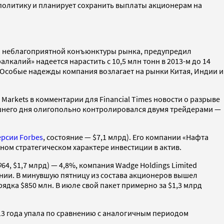
 политику и планирует сохранить выплаты акционерам на
з-за неблагоприятной конъюнктуры рынка, предупредил
лкалий» надеется нарастить с 10,5 млн тонн в 2013-м до 14
. Особые надежды компания возлагает на рынки Китая, Индии и
Markets в комментарии для Financial Times новости о разрыве
яшнего дня олигопольно контролировался двумя трейдерами —
ерсии Forbes
, состояние — $7,1 млрд). Его компании «Нафта
ном стратегическом характере инвестиции в актив.
4, $1,7 млрд) — 4,8%, компания Wadge Holdings Limited
ении. В минувшую пятницу из состава акционеров вышел
ядка $850 млн. В июле свой пакет примерно за $1,3 млрд
13 года упала по сравнению с аналогичным периодом