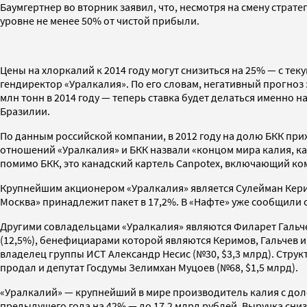
Баумгертнер во вторник заявил, что, несмотря на смену стра
уровне не менее 50% от чистой прибыли.
Цены на хлоркалий к 2014 году могут снизиться на 25% — с те
гендиректор «Уралкалия». По его словам, негативный прогноз 
млн тонн в 2014 году — теперь ставка будет делаться именно 
Бразилии.
По данным российской компании, в 2012 году на долю БКК прих
отношений «Уралкалия» и БКК назвали «концом мира калия, к
помимо БКК, это канадский картель Canpotex, включающий ком
Крупнейшим акционером «Уралкалия» является Сулейман Кер
Москва» принадлежит пакет в 17,2%. В «Нафте» уже сообщили 
Другими совладельцами «Уралкалия» являются Филарет Гальчев 
(12,5%), бенефициарами которой являются Керимов, Гальчев 
владелец группы ИСТ Александр Несис (№30, $3,3 млрд). Струк
продал и депутат Госдумы Зелимхан Муцоев (№68, $1,5 млрд).
«Уралкалий» — крупнейший в мире производитель калия с дол
предыдущего года на 42% — до 17,2 млрд рублей. Выручка сниз