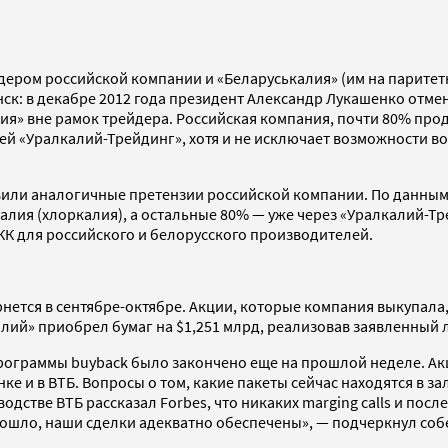
дером российской компании и «Беларуськалия» (им на паритет
нск: в декабре 2012 года президент Александр Лукашенко отме
лия» вне рамок трейдера. Российская компания, почти 80% пр
ей «Уралкалий-Трейдинг», хотя и не исключает возможности во
вили аналогичные претензии российской компании. По данным 
алия (хлоркалия), а остальные 80% — уже через «Уралкалий-Т
КК для российского и белорусского производителей.
ется в сентябре-октябре. Акции, которые компания выкупала,
алий» приобрел бумаг на $1,251 млрд, реализовав заявленный 
 программы buyback было закончено еще на прошлой неделе. А
 и в ВТБ. Вопросы о том, какие пакеты сейчас находятся в зало
одстве ВТБ рассказал Forbes, что никаких marging calls и по
зошло, наши сделки адекватно обеспечены», — подчеркнул соб