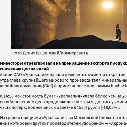
Фото Денис Вышинский/Коммерсантъ
Инвесторы отреагировали на прекращение экспорта продукци
снижению цен на калий
Акции ОАО «Уралкалий» начали дешеветь с момента открытия 
утра глава крупнейшего мирового производителя минеральны
калийная компания» (БКК) и приостановке программы buyback
К 14:58 мск стоимость бумаг «Уралкалия» упала более чем на 
возобновлением цена продолжила снижаться, достигнув минимум
часть потерь, поднявшись к отметке в 153,4 рубля (-18,05%).
На сделки с акциями «Уралкалия» на Московской бирже во вто
вниз котировки других производителей удобрений — «Акрона» (