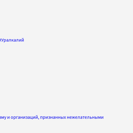
#
Уралкалий
изму и организаций, признанных нежелательными