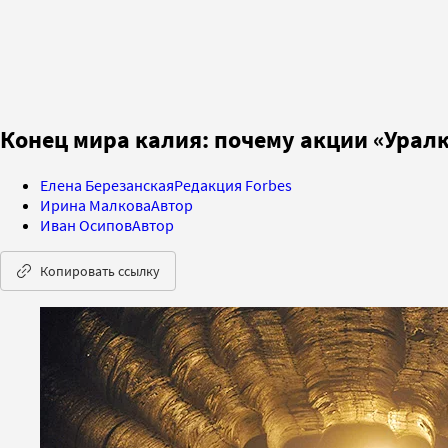
Конец мира калия: почему акции «Урал
Елена Березанская
Редакция Forbes
Ирина Малкова
Автор
Иван Осипов
Автор
Копировать ссылку