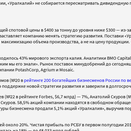
тегии, «Уралкалий» не собирается пересматривать дивидендную
кущей спотовой цены в $400 за тонну до уровня ниже $300 — и
заставляет компанию менять стратегию развития. Поставки «Ура
на максимизацию объема производства, а не на цену продукции
одилось 43% мирового экспорта калия. Аналитики BMO Capital 
аким мы его знали». Рынок поставок минудобрений до сегодн
пании PotashCorp, Agrium и Mosaic.
имов (№20 в
рейтинге 200 богатейших бизнесменов России по в
о поддержке новой стратегии развития и заверили в долгосроч
(№22 в рейтинге Forbes, $6,7 млрд) — 7%, Анатолий Скуров (№6
и Скуров. 58,5% акций компании находятся в свободном обращ
туры бизнесмена продали 5,1% акций «Уралкалия», выручив пор
ей около 20%. Чистая прибыль по РСБУ в первом полугодии 20
илась на 18% — до 48,033 млрд рублей.