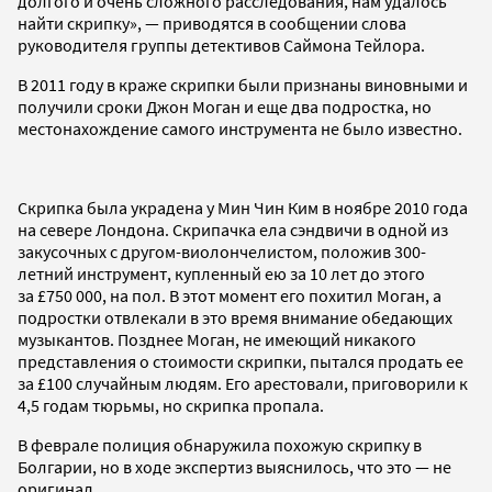
долгого и очень сложного расследования, нам удалось
найти скрипку», — приводятся в сообщении слова
руководителя группы детективов Саймона Тейлора.
В 2011 году в краже скрипки были признаны виновными и
получили сроки Джон Моган и еще два подростка, но
местонахождение самого инструмента не было известно.
Скрипка была украдена у Мин Чин Ким в ноябре 2010 года
на севере Лондона. Скрипачка ела сэндвичи в одной из
закусочных с другом-виолончелистом, положив 300-
летний инструмент, купленный ею за 10 лет до этого
за £750 000, на пол. В этот момент его похитил Моган, а
подростки отвлекали в это время внимание обедающих
музыкантов. Позднее Моган, не имеющий никакого
представления о стоимости скрипки, пытался продать ее
за £100 случайным людям. Его арестовали, приговорили к
4,5 годам тюрьмы, но скрипка пропала.
В феврале полиция обнаружила похожую скрипку в
Болгарии, но в ходе экспертиз выяснилось, что это — не
оригинал.