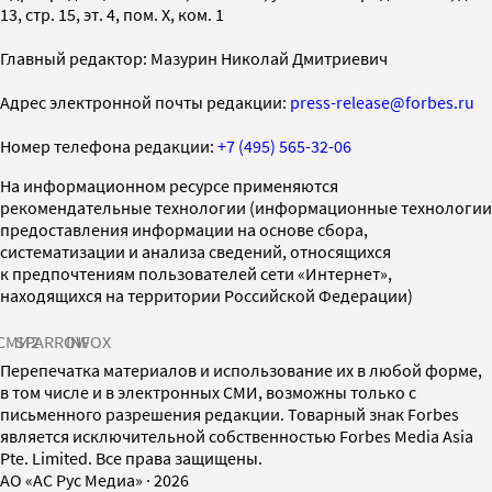
13, стр. 15, эт. 4, пом. X, ком. 1
Главный редактор: Мазурин Николай Дмитриевич
Адрес электронной почты редакции:
press-release@forbes.ru
Номер телефона редакции:
+7 (495) 565-32-06
На информационном ресурсе применяются
рекомендательные технологии (информационные технологии
предоставления информации на основе сбора,
систематизации и анализа сведений, относящихся
к предпочтениям пользователей сети «Интернет»,
находящихся на территории Российской Федерации)
СМИ2
SPARROW
INFOX
Перепечатка материалов и использование их в любой форме,
в том числе и в электронных СМИ, возможны только с
письменного разрешения редакции. Товарный знак Forbes
является исключительной собственностью Forbes Media Asia
Pte. Limited. Все права защищены.
AO «АС Рус Медиа»
·
2026