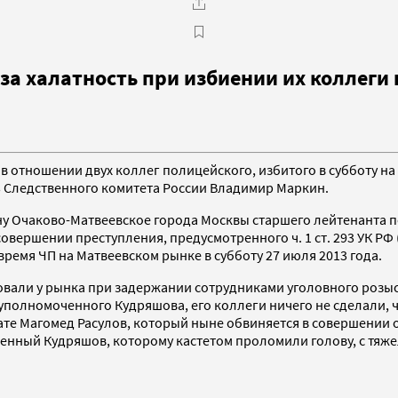
за халатность при избиении их коллеги
в отношении двух коллег полицейского, избитого в субботу н
 Следственного комитета России Владимир Маркин.
у Очаково-Матвеевское города Москвы старшего лейтенанта 
овершении преступления, предусмотренного ч. 1 ст. 293 УК РФ
ремя ЧП на Матвеевском рынке в субботу 27 июля 2013 года.
твовали у рынка при задержании сотрудниками уголовного розы
полномоченного Кудряшова, его коллеги ничего не сделали, ч
тате Магомед Расулов, который ныне обвиняется в совершении 
енный Кудряшов, которому кастетом проломили голову, с тяж