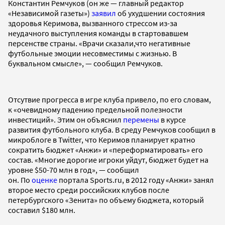
Константин Ремчуков (он же — главный редактор
«Независимой газеты»)
заявил
об ухудшении состояния
здоровья Керимова, вызванного стрессом из-за
неудачного выступления команды в стартовавшем
персенстве страны. «Врачи сказали,что негативные
футбольные эмоции несовместимы с жизнью. В
буквальном смысле», — сообщил Ремчуков.
Отсутвие прогресса в игре клуба привело, по его словам,
к «очевидному падению предельной полезности
инвестиций». Этим он объяснил
перемены
в курсе
развития футбольного клуба. В среду Ремчуков сообщил в
микроблоге в Twitter, что Керимов планирует кратно
сократить бюджет «Анжи» и «переформатировать» его
состав. «Многие дорогие игроки уйдут, бюджет будет на
уровне $50-70 млн в год», — сообщил
он. По
оценке
портала Sports.ru, в 2012 году «Анжи» занял
второе место среди российских клубов после
петербургского «Зенита» по объему бюджета, который
составил $180 млн.