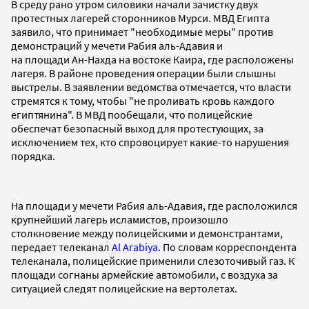
В среду рано утром силовики начали зачистку двух
протестных лагерей сторонников Мурси. МВД Египта
заявило, что принимает "необходимые меры" против
демонстраций у мечети Рабия аль-Адавия и
на площади Ан-Нахда на востоке Каира, где расположены
лагеря. В районе проведения операции были слышны
выстрелы. В заявлении ведомства отмечается, что власти
стремятся к тому, чтобы "не проливать кровь каждого
египтянина". В МВД пообещали, что полицейские
обеспечат безопасный выход ​​для протестующих, за
исключением тех, кто спровоцирует какие-то нарушения
порядка.
На площади у мечети Рабия аль-Адавия, где расположился
крупнейший лагерь исламистов, произошло
столкновение между полицейскими и демонстрантами,
передает телеканал
Al Arabiya
. По словам корреспондента
телеканала, полицейские применили слезоточивый газ. К
площади согнаны армейские автомобили, с воздуха за
ситуацией следят полицейские на вертолетах.