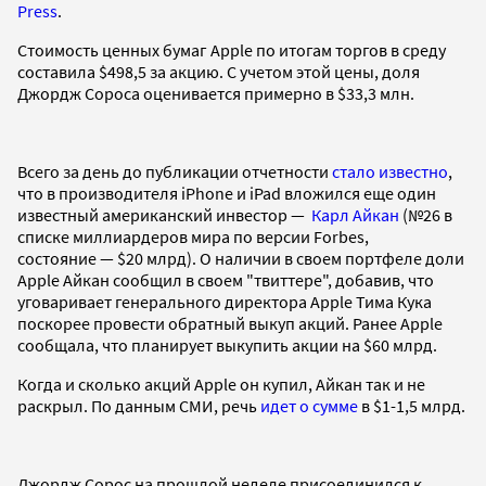
Press
.
Стоимость ценных бумаг Apple по итогам торгов в среду
составила $498,5 за акцию. С учетом этой цены, доля
Джордж Сороса оценивается примерно в $33,3 млн.
Всего за день до публикации отчетности
стало известно
,
что в производителя iPhone и iPad вложился еще один
известный американский инвестор —
Карл Айкан
(№26 в
списке миллиардеров мира по версии Forbes,
состояние — $20 млрд). О наличии в своем портфеле доли
Apple Айкан сообщил в своем "твиттере", добавив, что
уговаривает генерального директора Apple Тима Кука
поскорее провести обратный выкуп акций. Ранее Apple
сообщала, что планирует выкупить акции на $60 млрд.
Когда и сколько акций Apple он купил, Айкан так и не
раскрыл. По данным СМИ, речь
идет о сумме
в $1-1,5 млрд.
Джордж Сорос на прошлой неделе присоединился к