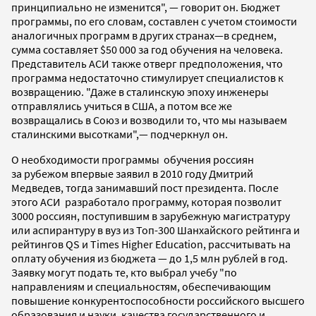
принципиально не изменится", — говорит он. Бюджет
программы, по его словам, составлен с учетом стоимости
аналогичных программ в других странах—в среднем,
сумма составляет $50 000 за год обучения на человека.
Представитель АСИ также отверг предположения, что
программа недостаточно стимулирует специалистов к
возвращению. "Даже в сталинскую эпоху инженеры
отправлялись учиться в США, а потом все же
возвращались в Союз и возводили то, что мы называем
сталинскими высотками",— подчеркнул он.
О необходимости программы обучения россиян
за рубежом впервые заявил в 2010 году Дмитрий
Медведев, тогда занимавший пост президента. После
этого АСИ разработало программу, которая позволит
3000 россиян, поступившим в зарубежную магистратуру
или аспирантуру в вуз из Топ-300 Шанхайского рейтинга и
рейтингов QS и Times Higher Education, рассчитывать на
оплату обучения из бюджета — до 1,5 млн рублей в год.
Заявку могут подать те, кто выбрал учебу "по
направлениям и специальностям, обеспечивающим
повышение конкурентоспособности российского высшего
образования и науки, качества государственного и