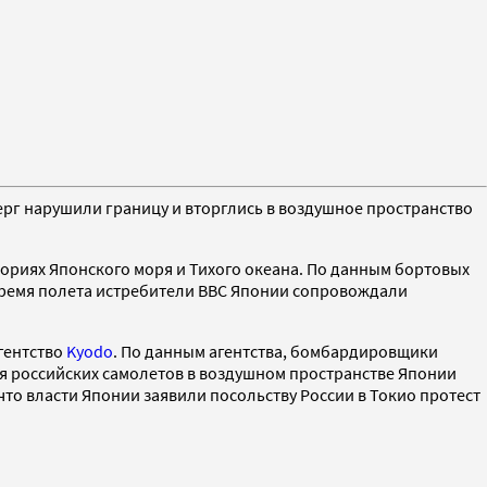
г нарушили границу и вторглись в воздушное пространство
ориях Японского моря и Тихого океана. По данным бортовых
 время полета истребители ВВС Японии сопровождали
гентство
Kyodo
. По данным агентства, бомбардировщики
я российских самолетов в воздушном пространстве Японии
 что власти Японии заявили посольству России в Токио протест