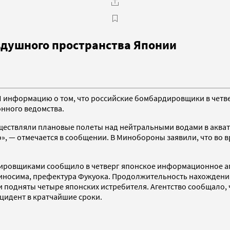
душного пространства Японии
информацию о том, что российские бомбардировщики в четвер
онного ведомства.
уществляли плановые полеты над нейтральными водами в акват
о», — отмечается в сообщении. В Минобороны заявили, что во
ировщиками сообщило в четверг японское информационное а
киносима, префектура Фукуока. Продолжительность нахождени
ыли подняты четыре японских истребителя. Агентство сообщало,
цидент в кратчайшие сроки.