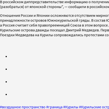
В российском диппредставительстве информацию о получени
(разобраться) от японской стороны", — сообщили в российском
Отношения России и Японии осложняются отсутствием мирного
принадлежности островов Южнокурильской гряды. В состав Юж
а Россия считает себя правопреемницей Союза в этом вопросе.
Курильские острова дважды посещал Дмитрий Медведев. Первый 
Поездки Медведева на Курилы сопровождались протестами со
#
воздушное пространство
#
граница
#
Курилы
#
Курильские ост