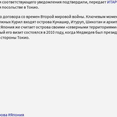
и соответствующего уведомления подтвердили, передает
ИТАР
 посольстве в Токио.
 договора со времен Второй мировой войны. Ключевым момент
ных Курил входят острова Кунашир, Итуруп, Шикотан и архип
 Япония же считает острова своими «северными территориями» 
его визит состоялся в 2010 году, когда Медведев был президе
 стороны Токио.
рова
#
Япония