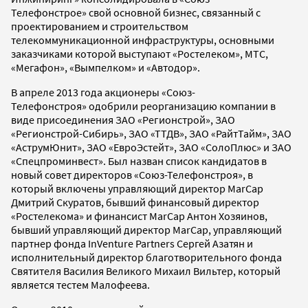
Телефонстрое» свой основной бизнес, связанный с
проектированием и строительством
телекоммуникационной инфраструктуры, основными
заказчиками которой выступают «Ростелеком», МТС,
«Мегафон», «Вымпелком» и «Автодор».
В апреле 2013 года акционеры «Союз-
Телефонстроя» одобрили реорганизацию компании в
виде присоединения ЗАО «Регионстрой», ЗАО
«Регионстрой-Сибирь», ЗАО «ТТДВ», ЗАО «РайтТайм», ЗАО
«АструмЮнит», ЗАО «ЕвроЭстейт», ЗАО «СолоПлюс» и ЗАО
«Спецпроминвест». Был назван список кандидатов в
новый совет директоров «Союз-Телефонстроя», в
который включены управляющий директор MarCap
Дмитрий Скуратов, бывший финансовый директор
«Ростелекома» и финансист MarCap Антон Хозяинов,
бывший управляющий директор MarCap, управляющий
партнер фонда InVenture Partners Сергей Азатян и
исполнительный директор благотворительного фонда
Святителя Василия Великого Михаил Вильтер, который
является тестем Малофеева.