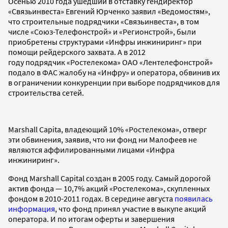
Осенью 2010 года ушедший в отставку гендиректор
«Связьинвеста» Евгений Юрченко заявил «Ведомостям»,
что строительные подрядчики «Связьинвеста», в том
числе «Союз-Телефонстрой» и «Регионстрой», были
приобретены структурами «Инфры инжиниринг» при
помощи рейдерского захвата. А в 2012
году подрядчик «Ростелекома» ОАО «Лентелефонстрой»
подало в ФАС жалобу на «Инфру» и оператора, обвинив их
в ограничении конкуренции при выборе подрядчиков для
строительства сетей.
Marshall Capita, владеющий 10% «Ростелекома», отверг
эти обвинения, заявив, что ни фонд ни Малофеев не
являются аффилированными лицами «Инфра
инжиниринг».
Фонд Marshall Capital создан в 2005 году. Самый дорогой
актив фонда — 10,7% акций «Ростелекома», скупленных
фондом в 2010-2011 годах. В середине августа
появилась
информация
, что фонд принял участие в выкупе акций
оператора. И по итогам оферты и завершения