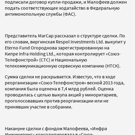
подписали договор купли-продажи, и Малофеев должен
подать соответствующее ходатайство в Федеральную
антимонопольную службы (ФАС).
Представитель MarCap рассказал о структуре сделки. По
его словам, виргинская Respol Investments Ltd. выкупит у
Eterno Fund Огороднова зарегистрированную на
Кипре Infra Holding Ltd., которая контролирует «Союз-
Телефонстрой» (СТС) и Национальную
телекоммуникационную сервисную компанию (НТСК).
Сумма сделки не раскрывается. Известyо, что в ходе
реорганизации «Союз-Телефонстроя» весной 2013 года,
компания была оценена в 7,4 млрд рублей. Оценка
проводилась с целью выкупа акций у миноритариев,
проголосовавших против реорганизации или не
принявших участие в собрании.
Накануне сделки с фондом Малофеева, «Инфра
Инжиниринг» консолидировала в «Союз-