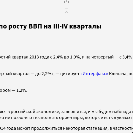
 росту ВВП на III-IV кварталы
тий квартал 2013 года с 2,4% до 1,9%, и на четвертый — с 3,4
ертый квартал — до 2,2%», — цитирует
«Интерфакс»
Клепача, п
тором — 1,2%.
яся в российской экономике, завершится, и мы будем наблюдать
нно не позволяют выполнять ориентиры, которые есть в указах
2014 года может продолжиться некоторая стагнация, в частнос