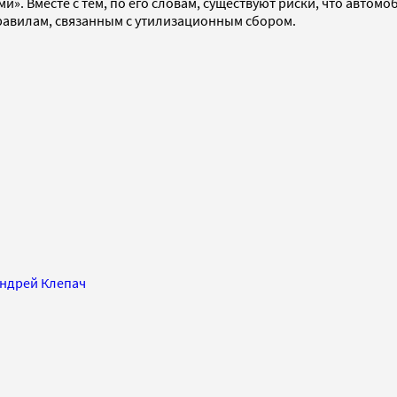
и». Вместе с тем, по его словам, существуют риски, что авто
правилам, связанным с утилизационным сбором.
ндрей Клепач