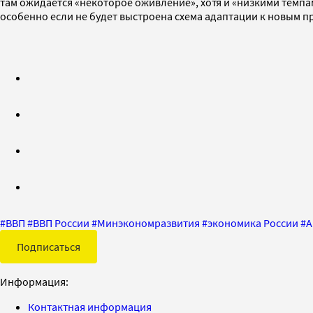
там ожидается «некоторое оживление», хотя и «низкими темпам
особенно если не будет выстроена схема адаптации к новым 
#
ВВП
#
ВВП России
#
Минэкономразвития
#
экономика России
#
А
Подписаться
Информация:
Контактная информация