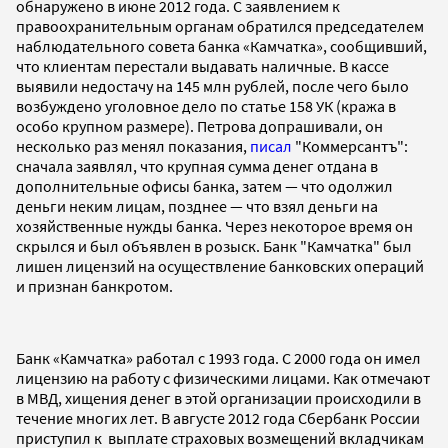
обнаружено в июне 2012 года. С заявлением к
правоохранительным органам обратился председателем
наблюдательного совета банка «Камчатка», сообщивший,
что клиентам перестали выдавать наличные. В кассе
выявили недостачу на 145 млн рублей, после чего было
возбуждено уголовное дело по статье 158 УК (кража в
особо крупном размере). Петрова допрашивали, он
несколько раз менял показания,
писал
"Коммерсантъ":
сначала заявлял, что крупная сумма денег отдана в
дополнительные офисы банка, затем — что одолжил
деньги неким лицам, позднее — что взял деньги на
хозяйственные нужды банка. Через некоторое время он
скрылся и был объявлен в розыск. Банк "Камчатка" был
лишен лицензий на осуществление банковских операций
и признан банкротом.
Банк «Камчатка» работал с 1993 года. С 2000 года он имел
лицензию на работу с физическими лицами. Как отмечают
в МВД, хищения денег в этой организации происходили в
течение многих лет. В августе 2012 года Сбербанк России
приступил к выплате страховых возмещений вкладчикам