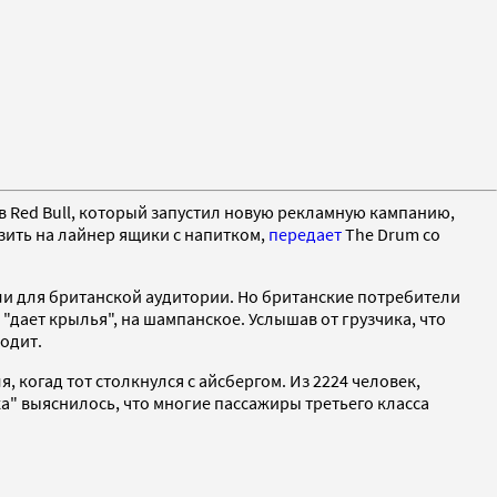
в Red Bull, который запустил новую рекламную кампанию,
зить на лайнер ящики с напитком,
передает
The Drum со
ли для британской аудитории. Но британские потребители
дает крылья", на шампанское. Услышав от грузчика, что
ходит.
, когад тот столкнулся с айсбергом. Из 2224 человек,
а" выяснилось, что многие пассажиры третьего класса