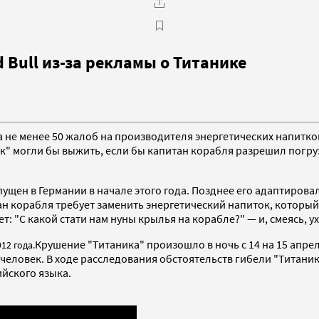
Bull из-за рекламы о Титанике
 не менее 50 жалоб на производителя энергетических напитко
" могли бы выжить, если бы капитан корабля разрешил погру
щен в Германии в начале этого года. Позднее его адаптирова
 корабля требует заменить энергетический напиток, который "
: "С какой стати нам нуны крылья на корабле?" — и, смеясь, у
Крушение "Титаника" произошло в ночь с 14 на 15 апреля
12 года.
человек. В ходе расследования обстоятельств гибели "Титаник
йского языка.