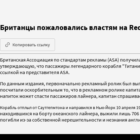
Британцы пожаловались властям на Red 
Копировать ссылку
Британская Ассоциация по стандартам рекламы (ASA) получила
утверждающую, что пассажиры легендарного корабля "Титаник
ссылкой на представителя ASA.
По данным издания, первоначально рекламный ролик был выпу
посчитали оскорбительным то, что в рекламном ролике капитан
напиток может спасти пассажиров лайнера, капитан спрашивает
Корабль отплыл от Саутгепмтона и направился в Нью-Йорк 10 апреля 19
находившихся на борту океанского лайнера, выжили лишь 706 
погибли из-за собственной нерешительности и незнания англи