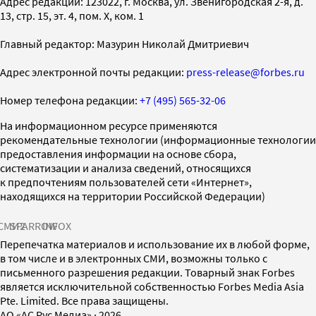
Адрес редакции: 123022, г. Москва, ул. Звенигородская 2-я, д.
13, стр. 15, эт. 4, пом. X, ком. 1
Главный редактор: Мазурин Николай Дмитриевич
Адрес электронной почты редакции:
press-release@forbes.ru
Номер телефона редакции:
+7 (495) 565-32-06
На информационном ресурсе применяются
рекомендательные технологии (информационные технологии
предоставления информации на основе сбора,
систематизации и анализа сведений, относящихся
к предпочтениям пользователей сети «Интернет»,
находящихся на территории Российской Федерации)
СМИ2
SPARROW
INFOX
Перепечатка материалов и использование их в любой форме,
в том числе и в электронных СМИ, возможны только с
письменного разрешения редакции. Товарный знак Forbes
является исключительной собственностью Forbes Media Asia
Pte. Limited. Все права защищены.
AO «АС Рус Медиа»
·
2026