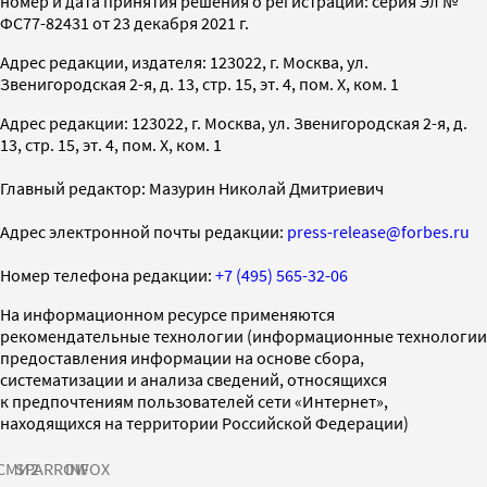
номер и дата принятия решения о регистрации: серия Эл №
ФС77-82431 от 23 декабря 2021 г.
Адрес редакции, издателя: 123022, г. Москва, ул.
Звенигородская 2-я, д. 13, стр. 15, эт. 4, пом. X, ком. 1
Адрес редакции: 123022, г. Москва, ул. Звенигородская 2-я, д.
13, стр. 15, эт. 4, пом. X, ком. 1
Главный редактор: Мазурин Николай Дмитриевич
Адрес электронной почты редакции:
press-release@forbes.ru
Номер телефона редакции:
+7 (495) 565-32-06
На информационном ресурсе применяются
рекомендательные технологии (информационные технологии
предоставления информации на основе сбора,
систематизации и анализа сведений, относящихся
к предпочтениям пользователей сети «Интернет»,
находящихся на территории Российской Федерации)
СМИ2
SPARROW
INFOX