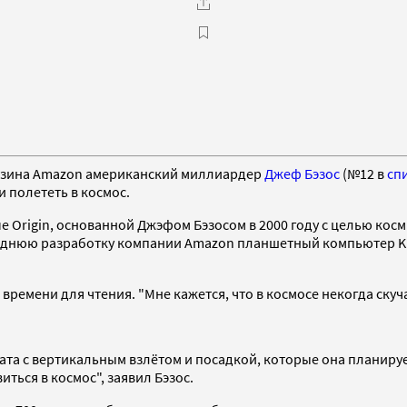
азина Amazon американский миллиардер
Джеф Бэзос
(№12 в
сп
 полететь в космос.
e Origin, основанной Джэфом Бэзосом в 2000 году с целью кос
следнюю разработку компании Amazon планшетный компьютер Kin
ремени для чтения. "Мне кажется, что в космосе некогда скучат
а с вертикальным взлётом и посадкой, которые она планирует з
ться в космос", заявил Бэзос.