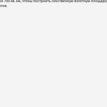
ток 700 кв. км, чтобы построить собственную взлетную площадк
втов.