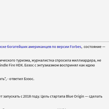
иске богатейших американцев по версии Forbes
, состояние —
мического туризма, журналистка спросила миллиардера, не
dle Fire HDX. Бэзос с энтузиазмом воспринял как идею
ь", - ответил Бэзос.
апускать с 2018 году. Цель стартапа Blue Origin — сделать