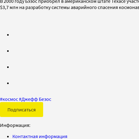
В 2000 году Бэзос приобрел в американском штате Техасе учас
$3,7 млн на разработку системы аварийного спасения космона
#
космос
#
Джефф Безос
Подписаться
Информация:
Контактная информация