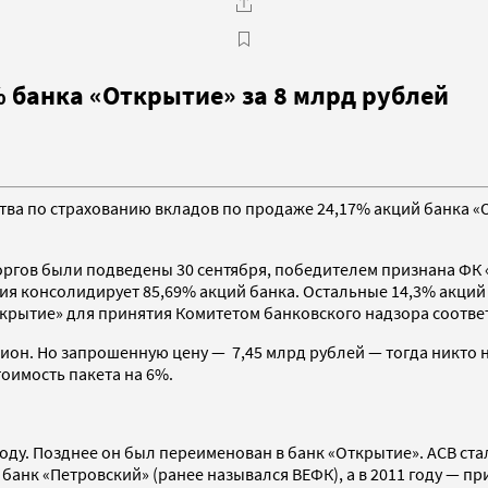
 банка «Открытие» за 8 млрд рублей
ва по страхованию вкладов по продаже 24,17% акций банка «О
торгов были подведены 30 сентября, победителем признана ФК 
ия консолидирует 85,69% акций банка. Остальные 14,3% акций 
Открытие» для принятия Комитетом банковского надзора соотв
кцион. Но запрошенную цену — 7,45 млрд рублей — тогда никт
тоимость пакета на 6%.
оду. Позднее он был переименован в банк «Открытие». АСВ стал
банк «Петровский» (ранее назывался ВЕФК), а в 2011 году — п