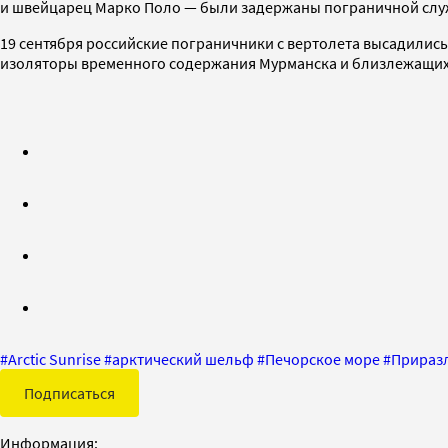
и швейцарец Марко Поло — были задержаны пограничной слу
19 сентября российские пограничники с вертолета высадились н
изоляторы временного содержания Мурманска и близлежащих г
#
Arctic Sunrise
#
арктический шельф
#
Печорское море
#
Прираз
Подписаться
Информация: