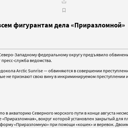
 всем фигурантам дела «Приразломной»
Северо-Западному федеральному округу предъявило обвинения
г пресс-служба ведомства.
едокола Arctic Sunrise — обвиняются в совершении преступлени
ые не признают свою вину в инкриминируемом преступлении и 
ло в акваторию Северного морского пути в конце августа несмо
«Приразломная», вокруг которой установлен закрытый для пл
тформу «Приразломную» при помощи «кошек» и веревок. Двоим