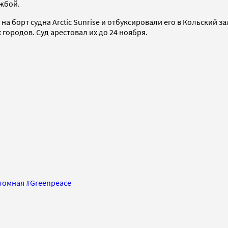
жбой.
а борт судна Arctic Sunrise и отбуксировали его в Кольский за
ородов. Суд арестовал их до 24 ноября.
ломная
#
Greenpeace