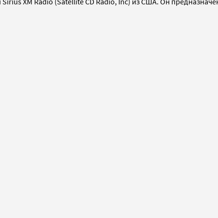
irius XM Radio (Satellite CD Radio, Inc) из США. Он предназна