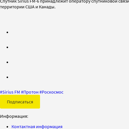
Спутник Sirius FM-6 принадлежит оператору спутниковой связи S
территории США и Канады.
#
Sirius FM
#
Протон
#
Роскосмос
Подписаться
Информация:
Контактная информация