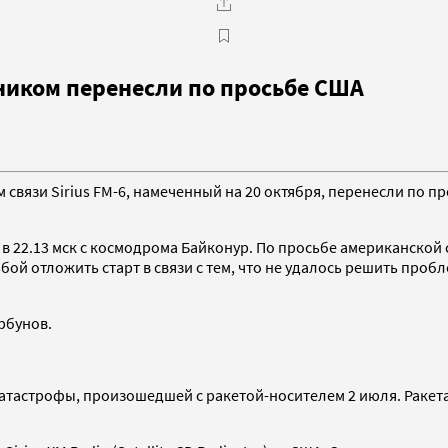
ником перенесли по просьбе США
 связи Sirius FM-6, намеченный на 20 октября, перенесли по 
 22.13 мск с космодрома Байконур. По просьбе американской с
бой отложить старт в связи с тем, что не удалось решить про
рбунов.
катастрофы, произошедшей с ракетой-носителем 2 июля. Ракета