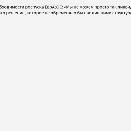
обходимости роспуска ЕврАзЭС: «Мы не можем просто так ликв
и это решение, которое не обременяло бы нас лишними структур