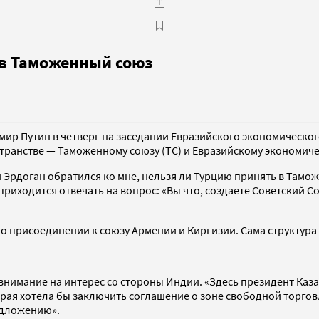
в Таможенный союз
ир Путин в четверг на заседании Евразийского экономического
анстве — Таможенному союзу (ТС) и Евразийскому экономичес
ии Эрдоган обратился ко мне, нельзя ли Турцию принять в Там
риходится отвечать на вопрос: «Вы что, создаете Советский Со
о присоединении к союзу Армении и Киргизии. Сама структура 
 внимание на интерес со стороны Индии. «Здесь президент Каз
рая хотела бы заключить соглашение о зоне свободной торгов
едложению».