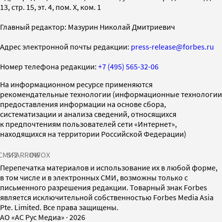
13, стр. 15, эт. 4, пом. X, ком. 1
Главный редактор: Мазурин Николай Дмитриевич
Адрес электронной почты редакции:
press-release@forbes.ru
Номер телефона редакции:
+7 (495) 565-32-06
На информационном ресурсе применяются
рекомендательные технологии (информационные технологии
предоставления информации на основе сбора,
систематизации и анализа сведений, относящихся
к предпочтениям пользователей сети «Интернет»,
находящихся на территории Российской Федерации)
СМИ2
SPARROW
INFOX
Перепечатка материалов и использование их в любой форме,
в том числе и в электронных СМИ, возможны только с
письменного разрешения редакции. Товарный знак Forbes
является исключительной собственностью Forbes Media Asia
Pte. Limited. Все права защищены.
AO «АС Рус Медиа»
·
2026